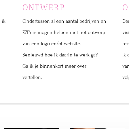
ONTWERP
O
 ik
Ondertussen al een aantal bedrijven en
Den
n
ZZP’ers mogen helpen met het ontwerp
vis
van een logo en/of website.
rec
Benieuwd hoe ik daarin te werk ga?
Ik 
Ga ik je binnenkort meer over
van
vertellen.
vol